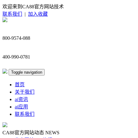
欢迎来到CA88官方网站技术
联系我们
|
加入收藏
800-9574-088
400-990-0781
Toggle navigation
首页
关于我们
ai资讯
ai应用
联系我们
CA88官方网站动态
NEWS