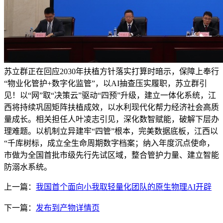
苏立群正在回应2030年扶植方针落实打算时暗示，保障上奉行
“物业化管护+数字化监管”，以AI抽查压实履职，苏立群引
见！以“网”取“决策云”驱动“四预”升级，建立一体化系统，江
西将持续巩固矩阵扶植成效，以水利现代化帮力经济社会高质
量成长。相关担任人叶凌志引见，深化数智赋能，破解下层办
理难题。以机制立异建牢“四管”根本，完美数据底板，江西以
“千库树标，成立全生命周期数字档案；纳入年度沉点使命，
市做为全国首批市级先行先试区域，整合管护力量、建立智能
防溺水系统。
上一篇：
我国首个面向小我取轻量化团队的原生物理AI开辟
下一篇：
发布到产物详情页