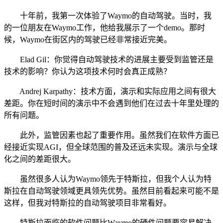
十年前，我第一次体验了Waymo的自动驾驶。当时，我
的一位朋友在Waymo工作，他给我展示了一个demo。那时
候，Waymo在街区内的驾驶已经非常接近完美。
Elad Gil：你觉得自动驾驶技术的进展主要受到监管还是
技术的影响？你认为这项技术何时会真正成熟？
Andrej Karpathy：技术方面，演示和实际应用之间有很大
差距。你在短时间的演示中不会遇到他们在过去十年里处理的
所有问题。
此外，监管因素也起了重要作用。虽然我们在软件方面已
经接近实现AGI，但全球范围的普及还远未实现。演示与全球
化之间的差距很大。
虽然很多人认为Waymo领先于特斯拉，但我个人认为特
斯拉在自动驾驶领域更具领先优势。虽然目前看起来可能不是
这样，但我对特斯拉的自动驾驶项目非常看好。
特斯拉面临的软件问题比Waymo的硬件问题要容易解决