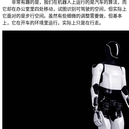
非常有趣的是，我们在机器人上运行的是汽车的算法，而
它却在办公室里四处移动，试图识别可驾驶的空间，但实际上
它面对的是步行空间。虽然有些细微的调整需要做，但基本
上，它在开车的环境里运行，实际上只是在行走。