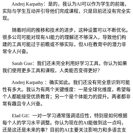
Andrej Karpathy：是的，我认为AI可以作为学生的前端，
实际与学生互动并引导他们完成课程，只是目前还没有完全实
现。
随着时间的推移和技术的进步，这种设置可以不断优化。
很多公司可能对现有AI能力的理解还不够深入，导致他们构
建的工具可能过于前瞻或不够实际，但AI在教育中的潜力非
常令人兴奋。
Sarah Guo：我们还未完全利用好学习工具，你认为如果
我们使用更多工具和课程，人类能否变得更好？
Andrej Karpathy ：确实如此。我们还没有完全意识到可能
性有多大。我认为有两个关键维度：一是全球化维度，希望每
个人都能接受优质教育；另一个是个体能力的提升。两者都非
常有趣且令人兴奋。
Elad Gil：一对一学习通常强调适应性，特别是如何根据
每个人的学习水平调整。你认为现在的AI能做到这一点吗，
还是这还是未来的事？目前的AI主要关注影响力和多语言支