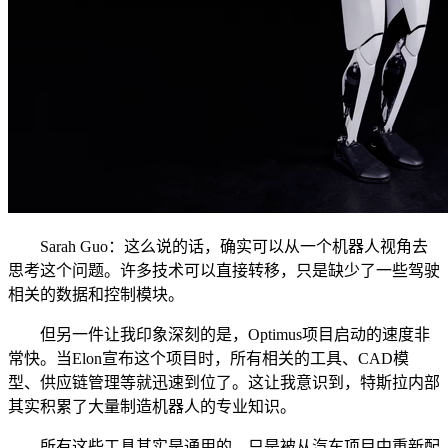
Sarah Guo：这么说的话，确实可以从一个机器人视角去
思考这个问题。许多技术可以直接转移，只是缺少了一些驾驶
相关的数据和控制模块。
但另一件让我印象深刻的是，Optimus项目启动的速度非
常快。当Elon宣布这个项目时，所有相关的工具、CAD模
型、供应链管理等就迅速到位了。这让我意识到，特斯拉内部
其实积累了大量制造机器人的专业知识。
所有这些工具其实是通用的，只是被从汽车项目中重新配