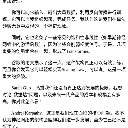
更加合理。
你可以向它输入、输出大量数据，利用反向传播进行训
练。它可以自我组织起来，完成任务。我认为这是我们在算法
领域无意中发现的一个神奇现象。
同时，它也避免了一些常见的饱和性非线性（如早期神经
网络中的激活函数），因为这些会削弱梯度信号。于是，几项
重要的创新组合在一起，形成了Transformer。
谷歌的论文展示了这一点，这种架构真正可以有效训练，
而且你会发现它可以轻松实现Scaling Law。可以说，这是一项
重大的突破。
Sarah Guo：感觉我们还没有真正达到发展的极限，我想
讨论“数据墙”问题，以及未来一代产品的成本和规模会有多
高。你对此怎么看？
Andrej Karpathy：这正是我们现在面临的核心问题。我不
认为神经网络的架构会阻碍我们进一步发展，至少它已经不是
瓶颈了。