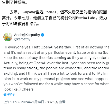
告别了特斯拉。
去年，Karpathy重返OpenAI，但不久后又因为相似的原因
离开。今年七月，他创立了自己的初创公司Eureka Labs，致力
于将AI与教育相结合。