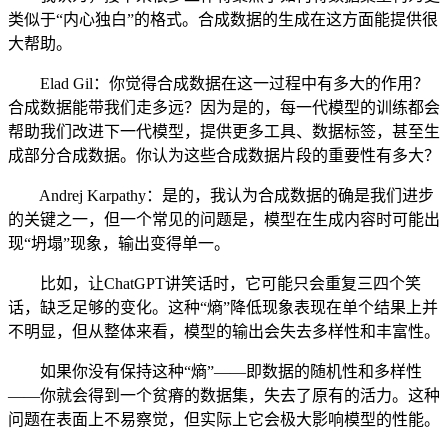
类似于“内心独白”的格式。合成数据的生成在这方面能提供很
大帮助。
Elad Gil：你觉得合成数据在这一过程中有多大的作用？
合成数据能带我们走多远？因为是的，每一代模型的训练都会
帮助我们改进下一代模型，提供更多工具、数据标签，甚至生
成部分合成数据。你认为这些合成数据片段的重要性有多大？
Andrej Karpathy：是的，我认为合成数据的确是我们进步
的关键之一，但一个常见的问题是，模型在生成内容时可能出
现“坍塌”现象，输出变得单一。
比如，让ChatGPT讲笑话时，它可能只会重复三四个笑
话，缺乏足够的变化。这种“熵”降低现象表现在单个结果上并
不明显，但从整体来看，模型的输出会失去多样性和丰富性。
如果你没有保持这种“熵”——即数据的随机性和多样性
——你就会得到一个贫瘠的数据集，失去了原有的活力。这种
问题在表面上不易察觉，但实际上它会极大影响模型的性能。