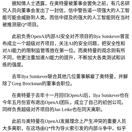
据知情人士透露，在奥特曼被董事会罢免之前，有几名研
究人员向董事会发出了一封信，信中警告道一项强大的人工智
能可能会威胁到人类。而信中提及的强大的人工智能则在当时
被推测是Q*项目。
此前负责OpenAI内部AI安全对齐项目的Ilya Sutskever曾宣
布成立一个超级对齐项目，关注AI的安全问题，把安全性和
对AI能力的限制监管等放在第一位。而奥特曼的观念则有所
不同，他更注重加速AI能力的提升，不断加大各类测试和训
练的强度。
去年Ilya Sutskever联合其他几位董事解雇了奥特曼，并解
除了Greg Brockman的董事会职位。
在奥特曼于去年十一月回归OpenAI后，Ilya Sutskever也在
今年五月份宣布退出OpenAI团队，成立了自己的初创公司。
同样负责超级对齐项目的Jan Leike也在同天离职。
此前与奥特曼在OpenAI发展理念上产生冲突的重要人员
大多离职，在这场由Q*作为导火索引发的内部斗争中，似乎