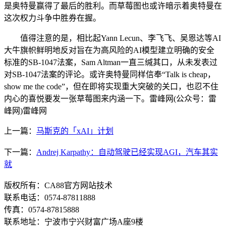
是奥特曼赢得了最后的胜利。而草莓图也或许暗示着奥特曼在
这次权力斗争中胜券在握。
值得注意的是，相比起Yann Lecun、李飞飞、吴恩达等AI
大牛旗帜鲜明地反对旨在为高风险的AI模型建立明确的安全
标准的SB-1047法案，Sam Altman一直三缄其口，从未发表过
对SB-1047法案的评论。或许奥特曼同样信奉“Talk is cheap，
show me the code”，但在即将实现重大突破的关口，也忍不住
内心的喜悦要发一张草莓图来内涵一下。雷峰网(公众号：雷
峰网)雷峰网
上一篇：
马斯克的「xAI」计划
下一篇：
Andrej Karpathy：自动驾驶已经实现AGI，汽车其实
就
版权所有：CA88官方网站技术
联系电话：0574-87811888
传真：0574-87815888
联系地址：宁波市宁兴财富广场A座9楼