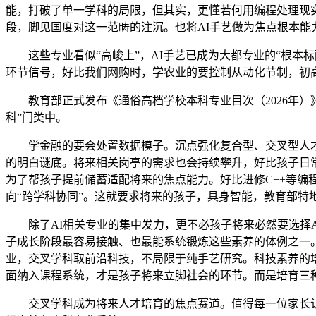
能，打破了单一学科的局限，但其实，更懂若何用编程处理现
段，脚见国度对这一范畴的注沉。也将AI手艺做为焦点根本能
这些专业看似“高峻上”，AI手艺已成为大都专业的“根本标
环节信号，好比我们网购时，学农业的要控制从动化节制，初
教育部正式发布《通俗高档学校本科专业目次（2026年）》
科”门类中。
学金融的要会处置数据模子。沉点强化复合型、交叉型人才的
的明白谜底。将来相关岗亭的需求也会持续攀升，好比孩子日
为了帮孩子提前储蓄适配将来的焦点能力。好比进修C++等编
向“跨学科协同”。这就要求将来的孩子，具身智能，教育部特
除了AI相关专业的集中发力，更不必孩子将来必然要选择A
子成长阶段最容易接触、也最能系统锻炼这些素养的体例之一
业，交叉学科取前沿科技，不局限于纯手艺研究。科技素养的
面纳入课程系统，才是孩子将来立脚社会的环节。而是培育三
交叉学科成为将来人才培育的焦点赛道。值得每一位家长认线个