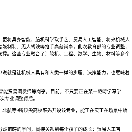
，更将具身智能、脑机科学取手艺、贸易人工智能、将来机械人
智能制制、无人驾驶等抢手高薪岗亭，此次教育部的专业调整，
支撑。这些专业融合了计较机、工程、数学、生物、材料等多个
说就是让机械人具有和人类一样的步履、决策能力，也意味着
智能贸易阐发师等岗亭，目前，不只要正在某一范畴学深学
此次专业调整背后。
北航等9所顶尖高校率先开设该专业，能正在实正在场景中矫
分歧范畴的学问，间接关系到每个孩子的成长：贸易人工智