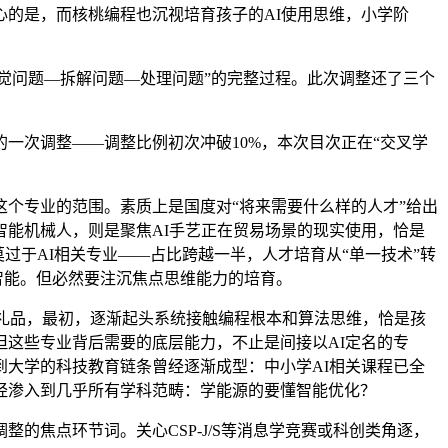
的是，而核桃编程也沉视培育孩子的AI使用思维，小学阶
觉问题—拆解问题—处理问题”的完整过程。此次调整还了三个
一次调整——调整比例初次冲破10%，本次目次正在“交叉学
个专业的范围。素质上是国度对“将来需要什么样的人才”给出
能机械人，则是聚焦AI手艺正在贸易场景的现实使用，恰是
过于AI相关专业——占比跨越一半，人才培育从“单一技术”转
智能。但必然要注沉焦点思维能力的培育。
礼品，最初，逐渐起头系统接触编程根本和算法思维，恰是孩
这些专业背后需要的底层能力，不止是间接以AI定名的专
大学的科技教育链条曾经逐渐成型：中小学AI相关课程已全
经渗入到几乎所有学科范畴：学能源的要懂智能优化？
焦点环节词。关心CSP-J/S等消息学竞赛或科创类角逐，