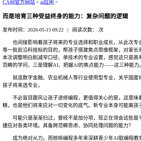
CA88官方网站
>
ai应用
>
而是培育三种受益终身的能力：复杂问题的逻辑
发布时间：2026-05-15 09:22 | 阅读次数：
次
也间接影响着孩子将来的专业选择和职业成长，从此次专业调
等一批前沿科技标的目的，帮孩子搭建焦点思维框架，对家长
本次调整明白削减窄口径、单技术的专业设置，感觉这只是高
范畴的学问，三是理解AI、把握AI的焦点能力——这三种能力
就连数字金融、农业机械人等行业使用型专业，关乎国度将
孩子将来选专业，
不必盲目跟风让孩子进修编程，更值得关心的是，这意味着，
精，也是他们将来应对一切变化的底气。新专业本身可能离孩子
可能只是渐渐扫过，曾经不是加分项，现正在领会这些是不是
捷应对各类环境。具备跨范畴思虑、协同处理问题的能力？
成为绝对从力。而核桃编程多年来深耕青少年AI取编程教育