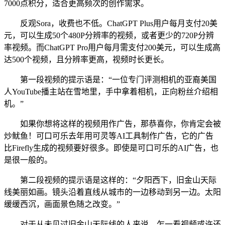
7000点积分，适合更高频次的创作需求。
反观Sora，收费也不低。ChatGPT Plus用户每月支付20美
元，可以生成50个480P分辨率的视频，或者更少的720P分辨
率视频。而ChatGPT Pro用户每月需支付200美元，可以生成高
达500个视频，且分辨率更高，视频时长更长。
第一段视频的提示语是：“一位专门评测相机的亚裔美国
人YouTube播主站在雪地里，手中拿着相机，正向粉丝介绍相
机。”
如果你想将这样的视频用作广告，那恭喜你，你肯定会被
炒鱿鱼！可口可乐去年用可灵等AI工具制作广告，它的广告
比Firefly生成的视频要好很多。即使是可口可乐的AI广告，也
是很一般的。
第二段视频的提示语是这样的：“夕阳西下，旧金山天际
线美丽如画。镜头沿着直线从城市的一边移动到另一边。太阳
缓缓西沉，画面景色随之改变。”
对于从未见过旧金山天际线的人来说，乍一看视频或许还