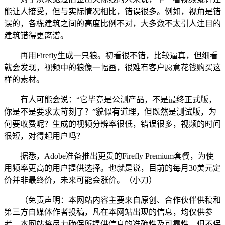
能让人接受，但与实际情况相比，错误很多。例如，视角是错
误的，各栋建筑之间的高度比例不对，大多数不太引人注目的
建筑错得更离谱。
再用Firefly生成一只狼。初看很不错，比较逼真，但细看
就会发现，视频中的狼像一幅画，很难有客户愿意花钱购买这
样的素材。
有人可能会说：“它毕竟是公测产品，不是最终正式版，
你是不是要求太苛刻了？”貌似有道理，但既然是测试版，为
何要收费呢？生成的视频分辨率很低，错误很多，视频的时间
很短，对得起用户吗？
据悉，Adobe准备推出更贵的Firefly Premium套餐，为使
用频率更高的用户提供选择。也就是说，目前的每月30美元定
价并非最终价，未来可能会涨价。（小刀）
（免责声明：本网站内容主要来自原创、合作伙伴供稿和
第三方自媒体作者投稿，凡在本网站出现的信息，均仅供参
考。本网站将尽力确保所提供信息的准确性及可靠性，但不保