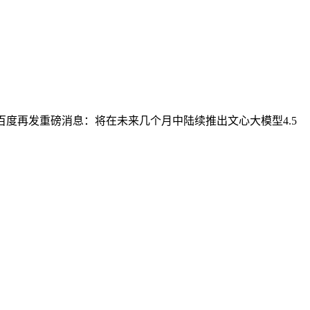
日百度再发重磅消息：将在未来几个月中陆续推出文心大模型4.5