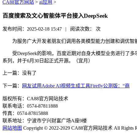
CA88官方网站
>
ai应用
>
百度搜索及文心智能体平台接入DeepSeek
发布时间：2025-02-18 15:47 | 阅读次数：
次
为服务广大开发者朋友们调用各类模型能力创建和调优智能体，
受DeepSeek的影响，百度近期对自身大模型业务进行了多项
系列，并于6月30日起正式开源。（宜月）
上一篇：没有了
下一篇：
网友试用Adobe AI视频生成工具Firefly公测版：“商
版权所有：CA88官方网站技术
联系电话：0574-87811888
传真：0574-87815888
联系地址：宁波市宁兴财富广场A座9楼
网站地图
Copyright © 2022-2029 CA88官方网站技术 All Rights R