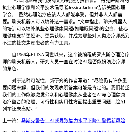
“根本问题是我们没有足够的服务提供者。”得克萨斯州的
执业心理学家和公平技术倡导者Jessica Jackson告诉美国心理
学会，“虽然心理治疗应该人人都能享受，但并非人人都需
要。聊天机器人可以填补这一需求。”文章指出，聊天机器人
的培训可以填补某些心理健康问题(如睡眠问题)的空白，使心
理健康支持更经济、更易获取，并成为那些对人类治疗师感到
不适的社交焦虑患者的有力工具。
自1966年ELIZA问世以来，这个被编程成罗杰斯心理治疗
师的聊天机器人，研究人员一直在讨论AI是否能扮演治疗师
的角色。
对于这种可能性，新研究的作者写道：“尽管仍有许多重
要问题未解，但我们的发现表明答案可能是肯定的。我们希望
我们的工作能够激发公众和心理健康从业者在AI与心理健康
治疗整合的伦理、可行性和实用性方面提出重要问题，趁AI
列车还未离站。”
上一篇：
马斯克警告：AI或导致智力水平下降？警惕新风险