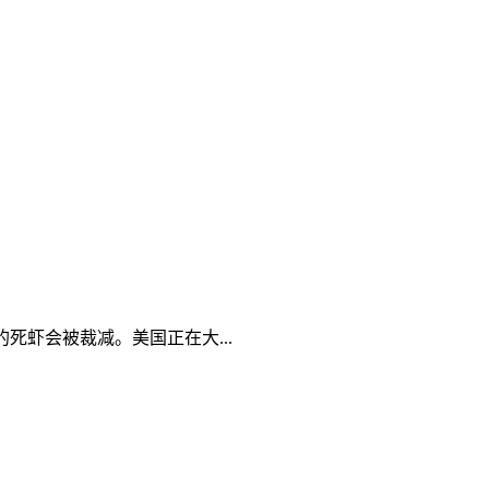
虾会被裁减。美国正在大...