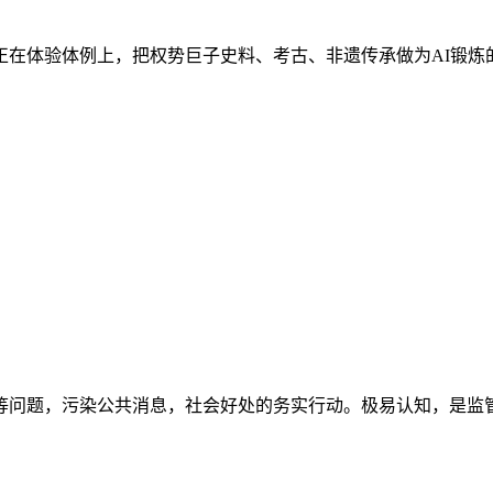
在体验体例上，把权势巨子史料、考古、非遗传承做为AI锻炼的焦
问题，污染公共消息，社会好处的务实行动。极易认知，是监管部分