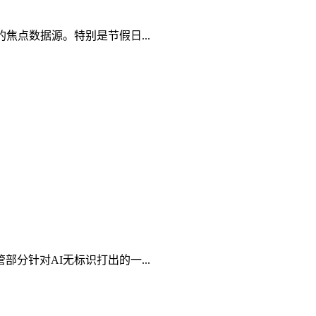
点数据源。特别是节假日...
针对AI无标识打出的一...