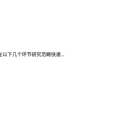
下几个环节研究范畴快速...