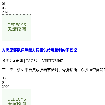
01
05
2026
为高原部队保障能力提拔供给可复制的手艺径
分类：ai资讯 | TAGS： | VISITORS67
下一步，该AI平台集成肺结节检测、骨折诊断、心脑血管阐发等
30
04
2026