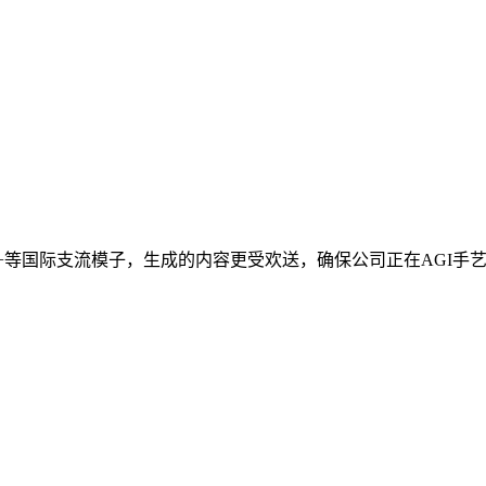
max Music 2.5+等国际支流模子，生成的内容更受欢送，确保公司正在A