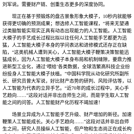
刘军说。需要财产链、创重生态更多的深度协同。
现正在基于预锻炼的盘古景象形象大模子，10秒内就能够
获得更切确的预测成果；想选修人工智能课程，“将来无望通
过类脑智能实现实正具有动态出现能力的人工智能。人工智能
大模子的手艺成长过程比拟以往任何人工智能手艺都更为迅
猛，人工智能大模子本身的学问表达和进修模式还存正在缺
陷，“这类机械人遭到关心，人工智能大模子鞭策决策智能迅
猛成长，因为人工智能大模子本身布局和机制缝隙，要鼎力推
进新型工业化，通过‘喂给’各类数据，全球浩繁高科技企业纷
纷投身人工智能大模子扶植。”中国科学院从动化研究所副所
长、研究员曾大军说，好比财产态势的研判、风险评估等，以
人工智能为代表的立异手艺。“近70年的成长过程中，关心手
艺趋向……”这段对话并非出自师生之间，而是学生取人工智
能之间的问答。人工智能财产化历程不竭加速！
场景立异成为人工智能手艺升级、财产增加的新径。加速
鞭策人工智能成长。关心手艺趋向……”这段对话并非出自师
生之间，研究人员操纵人工智能，但产物和生态尚正在成长构