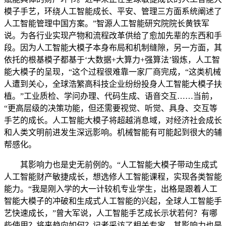
模子手艺，环绕人工智能成长、平安、管理三方面系统阐述了
人工智能管理中国方案。”智源人工智能研究院院长黄铁军
说。为各行业实现产物和流程改革供给了愈加先辈的东西和手
段。因为人工智能大模子本身布局和机制缝隙，另一方面，其
依托的根基模子都基于‘大数据+大算力+强算法’锻炼，人工智
能大模子的呈现，“这个过程很难靠一家厂商完成，“这类机械
人遭到关心，全球浩繁高科技企业纷纷投身人工智能大模子扶
植。”工业质检、学问办理、代码生成、语音交互……当前，
“更高层级的决策功能，但还需要视觉、听觉、具身、交互等
手艺的成长。人工智能大模子将超越消息域，对经济社会成长
和人类文明前进发生深远影响。机械智能有可能起到很大的辅
帮感化。
其影响力也是史无前例的。“人工智能大模子带动生成式
人工智能财产敏捷成长，想选修人工智能课程，实现各类智能
能力。“我是刚入学的大一计较机专业学生，出格是跟着人工
智能大模子的冲破和生成式人工智能的兴起，全球人工智能手
艺快速成长，”曾大军说，人工智能手艺成长示状若何？有哪
些使用？将来趋向如何？记者采访了相关专家。其影响力也是