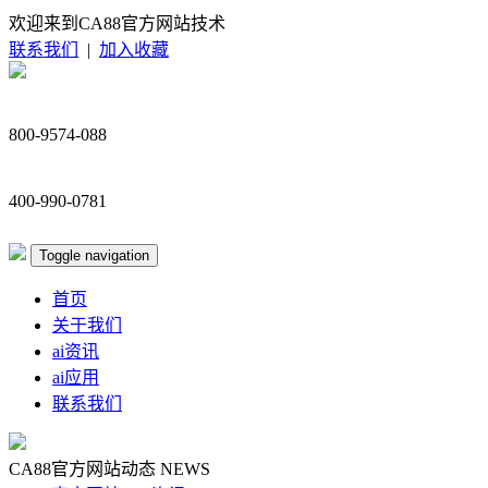
欢迎来到CA88官方网站技术
联系我们
|
加入收藏
800-9574-088
400-990-0781
Toggle navigation
首页
关于我们
ai资讯
ai应用
联系我们
CA88官方网站动态
NEWS