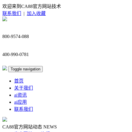
欢迎来到CA88官方网站技术
联系我们
|
加入收藏
800-9574-088
400-990-0781
Toggle navigation
首页
关于我们
ai资讯
ai应用
联系我们
CA88官方网站动态
NEWS