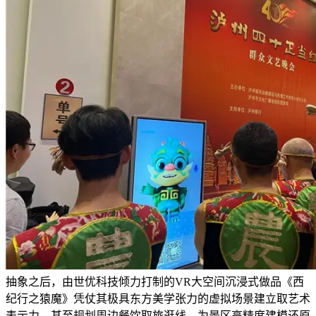
抽象之后，由世优科技倾力打制的VR大空间沉浸式做品《西
纪行之猿魔》凭仗其极具东方美学张力的虚拟场景建立取艺术
表示力，甚至规划周边餐饮取旅逛线。为景区高精度建模还原