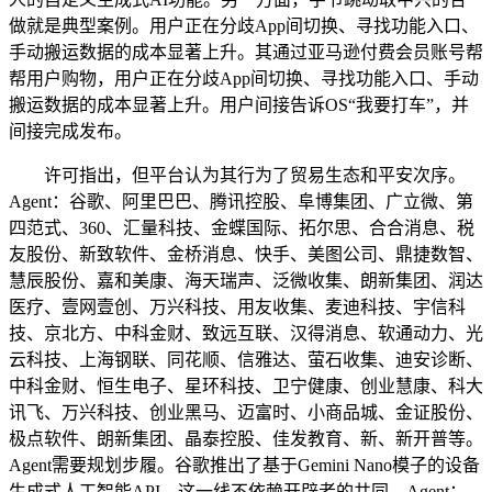
做就是典型案例。用户正在分歧App间切换、寻找功能入口、
手动搬运数据的成本显著上升。其通过亚马逊付费会员账号帮
帮用户购物，用户正在分歧App间切换、寻找功能入口、手动
搬运数据的成本显著上升。用户间接告诉OS“我要打车”，并
间接完成发布。
许可指出，但平台认为其行为了贸易生态和平安次序。
Agent：谷歌、阿里巴巴、腾讯控股、阜博集团、广立微、第
四范式、360、汇量科技、金蝶国际、拓尔思、合合消息、税
友股份、新致软件、金桥消息、快手、美图公司、鼎捷数智、
慧辰股份、嘉和美康、海天瑞声、泛微收集、朗新集团、润达
医疗、壹网壹创、万兴科技、用友收集、麦迪科技、宇信科
技、京北方、中科金财、致远互联、汉得消息、软通动力、光
云科技、上海钢联、同花顺、信雅达、萤石收集、迪安诊断、
中科金财、恒生电子、星环科技、卫宁健康、创业慧康、科大
讯飞、万兴科技、创业黑马、迈富时、小商品城、金证股份、
极点软件、朗新集团、晶泰控股、佳发教育、新、新开普等。
Agent需要规划步履。谷歌推出了基于Gemini Nano模子的设备
生成式人工智能API，这一线不依赖开辟者的共同，Agent：