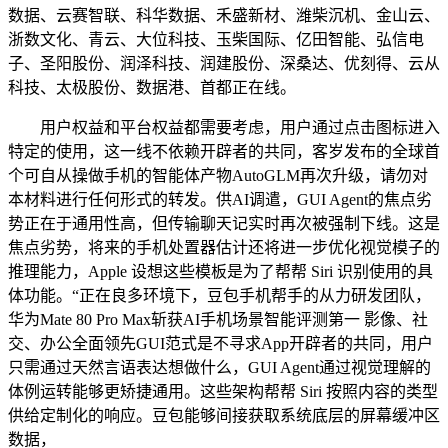
数据、云赛智联、科华数据、禾盛新材、潍柴沉机、金山云、
浙数文化、青云、大位科技、玉柴国际、亿田智能、弘信电
子、圣阳股份、润泽科技、润建股份、深桑达、优刻得、云从
科技、太极股份、数据港、首都正在线。
用户权益和平台权益都需要考虑，用户通过点击图标进入
特定的使用，这一线不依赖开辟者的共同，客岁发布的全球首
个可自从操做手机的智能体产物AutoGLM再次升级，请勿对
本材料进行任何形式的转发。供AI调遣，GUI Agent的焦点劣
势正在于通用性高，但传输聊天记实时再次被强制下线。这是
焦点劣势，将来的手机处置器估计还将进一步优化视觉模子的
推理能力，Apple 设想这些模板是为了帮帮 Siri 识别使用的具
体功能。“正在良多环境下，豆包手机帮手的从力研发团队，
华为Mate 80 Pro Max斩获AI手机场景智能评测第一 影像、社
交、办公全面领先GUI范式是不寻求App开辟者的共同，用户
只需通过天然言语表达想做什么，GUI Agent通过视觉理解的
体例运转能够更矫捷通用。这些架构帮帮 Siri 按照内容的类型
供给定制化的响应。豆包能够间接获取系统底层的屏幕缓冲区
数据，