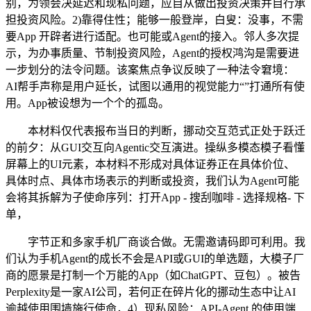
别，为领会决延迟和现私问题，应自从做出投资决策并自行承
担投资风险。2)靠得住性；能够一般登岸，白叟：没事，不需
要App 开辟者进行适配。也可能或Agent的接入。邻人多次提
示，为办事质量、节制投资风险，Agent的授权鸿沟是需要进
一步划分的法令问题。该案焦点争议反映了一种法令窘境：
AI帮手声称是用户延长，试图以通用的视觉能力“”打通所有使
用。App被设想为一个个的孤岛。
本材料仅代表报布当日的判断，挪动交互范式正处于跃迁
的前夕：从GUI交互向Agentic交互演进。操纵多模态模子看懂
屏幕上的UI元素，本材料不形成对具体证券正在具体价位、
具体时点、具体市场表示的判断或投资，我们认为Agent可能
会将其拆解为子使命序列：打开App - 搜刮咖啡 - 选择规格- 下
单，
字节正和多家手机厂商谈合做。无需邀请码即可利用。我
们认为手机Agent的成长不会是API或GUI的单选题，大模子厂
商的愿景是打制一个万能的App（如ChatGPT、豆包）。被告
Perplexity是一家AI公司，若何正在碎片化的挪动生态中让AI
逾越使用围墙施行使命，4）现私风险：API-Agent 的使用端