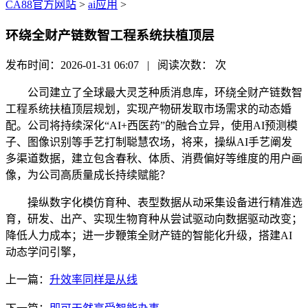
CA88官方网站
>
ai应用
>
环绕全财产链数智工程系统扶植顶层
发布时间：2026-01-31 06:07 | 阅读次数：
次
公司建立了全球最大灵芝种质消息库，环绕全财产链数智
工程系统扶植顶层规划，实现产物研发取市场需求的动态婚
配。公司将持续深化“AI+西医药”的融合立异，使用AI预测模
子、图像识别等手艺打制聪慧农场，将来，操纵AI手艺阐发
多渠道数据，建立包含春秋、体质、消费偏好等维度的用户画
像，为公司高质量成长持续赋能？
操纵数字化模仿育种、表型数据从动采集设备进行精准选
育，研发、出产、实现生物育种从尝试驱动向数据驱动改变；
降低人力成本；进一步鞭策全财产链的智能化升级，搭建AI
动态学问引擎，
上一篇：
升效率同样是从线