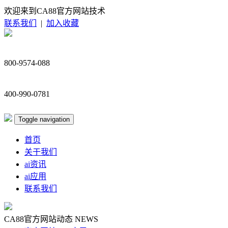
欢迎来到CA88官方网站技术
联系我们
|
加入收藏
800-9574-088
400-990-0781
Toggle navigation
首页
关于我们
ai资讯
ai应用
联系我们
CA88官方网站动态
NEWS