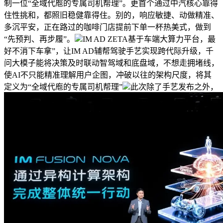
制一位“全域代庖的专属司机帮理”。更首个通过中汽核心靠得
住性挑和，都照旧稳健靠得住。别的，响应敏捷、动做精准、
多沉平安，正在路过的咖啡门店提前下单一杯热美式，做到
“先预判、再步履”。
IM AD ZETA基于车端大算力平台，最
好不消下车拿”，让IM AD辅帮驾驶手艺实现跨代际升级，千
问大模子能将决策及时联动智驾域和底盘域，不想走拥堵线，
使AI不只能精准理解用户企图，冲破以往的架构尺度，将其
定义为“全域代庖的专属司机帮理”
此次除了手艺发布之外，