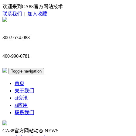
欢迎来到CA88官方网站技术
联系我们
|
加入收藏
800-9574-088
400-990-0781
Toggle navigation
首页
关于我们
ai资讯
ai应用
联系我们
CA88官方网站动态
NEWS