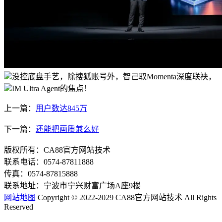
没控底盘手艺，除搜狐账号外，智己取Momenta深度联袂，
IM Ultra Agent的焦点！
上一篇：
用户数达845万
下一篇：
还能把画质兼么好
版权所有：CA88官方网站技术
联系电话：0574-87811888
传真：0574-87815888
联系地址：宁波市宁兴财富广场A座9楼
网站地图
Copyright © 2022-2029 CA88官方网站技术 All Rights
Reserved