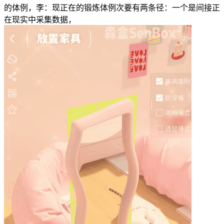
的体例，李：现正在的锻炼体例次要有两条径：一个是间接正
在现实中采集数据，