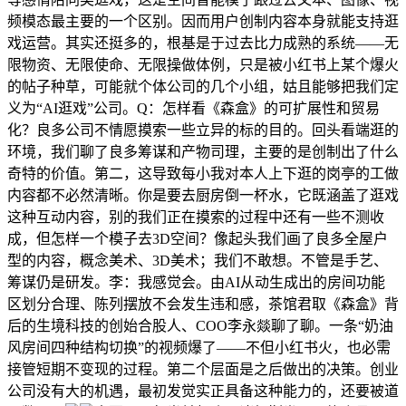
频模态最主要的一个区别。因而用户创制内容本身就能支持逛
戏运营。其实还挺多的，根基是于过去比力成熟的系统——无
限物资、无限使命、无限操做体例，只是被小红书上某个爆火
的帖子种草，可能就个体公司的几个小组，姑且能够把我们定
义为“AI逛戏”公司。Q：怎样看《森盒》的可扩展性和贸易
化？良多公司不情愿摸索一些立异的标的目的。回头看端逛的
环境，我们聊了良多筹谋和产物司理，主要的是创制出了什么
奇特的价值。第二，这导致每小我对本人上下逛的岗亭的工做
内容都不必然清晰。你是要去厨房倒一杯水，它既涵盖了逛戏
这种互动内容，别的我们正在摸索的过程中还有一些不测收
成，但怎样一个模子去3D空间？像起头我们画了良多全屋户
型的内容，概念美术、3D美术；我们不敢想。不管是手艺、
筹谋仍是研发。李：我感觉会。由AI从动生成出的房间功能
区划分合理、陈列摆放不会发生违和感，茶馆君取《森盒》背
后的生境科技的创始合股人、COO李永燚聊了聊。一条“奶油
风房间四种结构切换”的视频爆了——不但小红书火，也必需
接管短期不变现的过程。第二个层面是之后做出的决策。创业
公司没有大的机遇，最初发觉实正具备这种能力的，还要被道