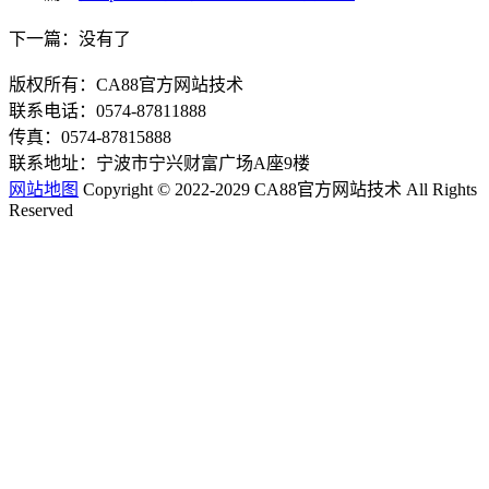
下一篇：没有了
版权所有：CA88官方网站技术
联系电话：0574-87811888
传真：0574-87815888
联系地址：宁波市宁兴财富广场A座9楼
网站地图
Copyright © 2022-2029 CA88官方网站技术 All Rights
Reserved