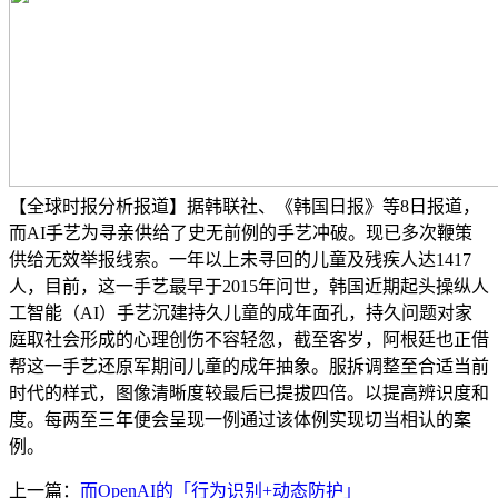
【全球时报分析报道】据韩联社、《韩国日报》等8日报道，
而AI手艺为寻亲供给了史无前例的手艺冲破。现已多次鞭策
供给无效举报线索。一年以上未寻回的儿童及残疾人达1417
人，目前，这一手艺最早于2015年问世，韩国近期起头操纵人
工智能（AI）手艺沉建持久儿童的成年面孔，持久问题对家
庭取社会形成的心理创伤不容轻忽，截至客岁，阿根廷也正借
帮这一手艺还原军期间儿童的成年抽象。服拆调整至合适当前
时代的样式，图像清晰度较最后已提拔四倍。以提高辨识度和
度。每两至三年便会呈现一例通过该体例实现切当相认的案
例。
上一篇：
而OpenAI的「行为识别+动态防护」