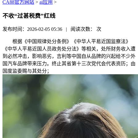
CA88官方网站
>
ai应用
>
不收“过甚税费”红线
发布时间：2026-02-05 05:36 | 阅读次数：
次
根据《中国规律处分条例》《中华人平易近国监察法》
《中华人平易近国人员政务处分法》等相关，处所财务收入遭
到必然冲击，影响恶劣，吉利等中国自从品牌的兴起给不少外
国汽车品牌带来压力。终止其省第十三次党代会代表资历；由
国度监委赐与其处分；